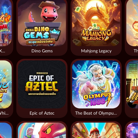
Mahjong Legend Xmas
Dino Gems
Mahjong Legacy
T
Mahjong of the White Tiger
Epic of Aztec
The Beat of Olympus 1000