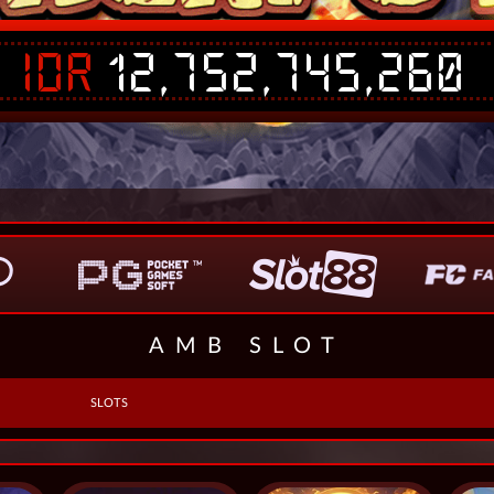
IDR
12,752,745,260
AMB SLOT
SLOTS