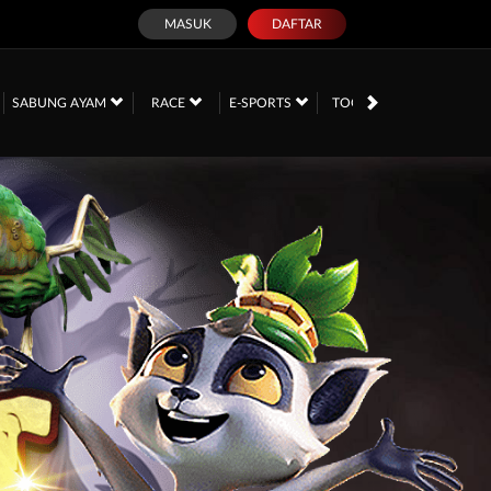
MASUK
DAFTAR
PROMOSI
SABUNG AYAM
RACE
E-SPORTS
TOGEL