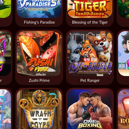
Fishing's Paradise
Blessing of the Tiger
r
Zushi Prime
Pet Ranger